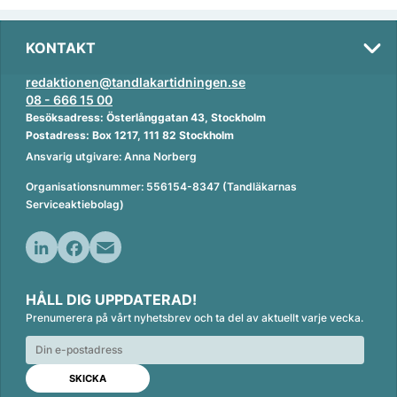
KONTAKT
redaktionen@tandlakartidningen.se
08 - 666 15 00
Besöksadress: Österlånggatan 43, Stockholm
Postadress: Box 1217, 111 82 Stockholm
Ansvarig utgivare: Anna Norberg
Organisationsnummer: 556154-8347 (Tandläkarnas
Serviceaktiebolag)
L
F
E
i
a
m
HÅLL DIG UPPDATERAD!
n
c
a
Prenumerera på vårt nyhetsbrev och ta del av aktuellt varje vecka.
k
e
i
e
b
l
d
o
I
o
n
k