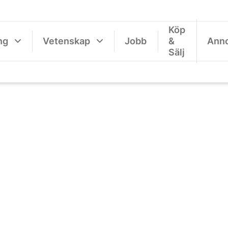
Köp
ng
Vetenskap
Jobb
&
Ann
Sälj