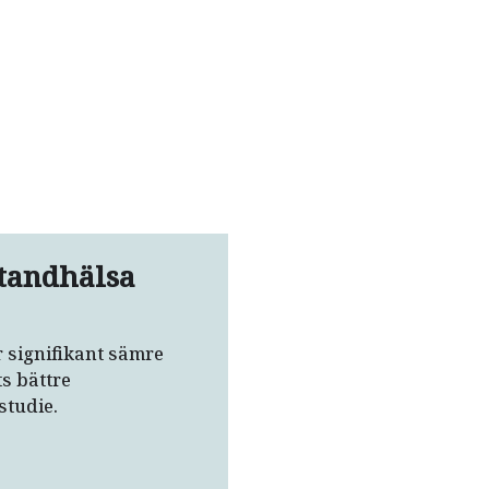
tandhälsa
r signifikant sämre
s bättre
studie.