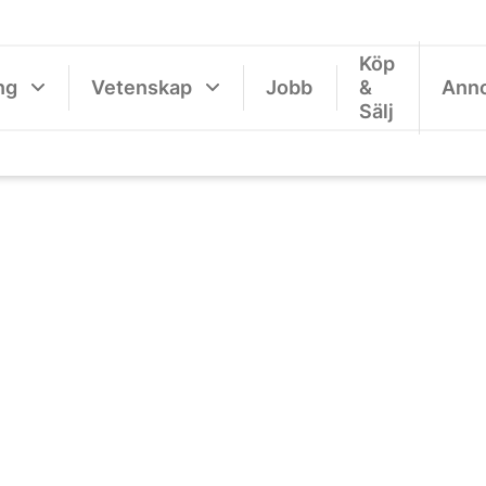
Köp
ng
Vetenskap
Jobb
&
Ann
Sälj