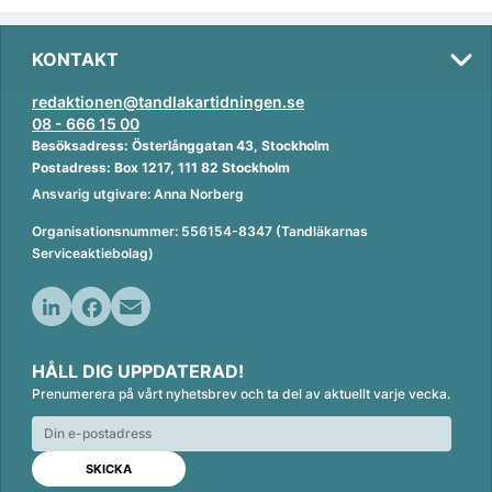
KONTAKT
redaktionen@tandlakartidningen.se
08 - 666 15 00
Besöksadress: Österlånggatan 43, Stockholm
Postadress: Box 1217, 111 82 Stockholm
Ansvarig utgivare: Anna Norberg
Organisationsnummer: 556154-8347 (Tandläkarnas
Serviceaktiebolag)
L
F
E
i
a
m
HÅLL DIG UPPDATERAD!
n
c
a
Prenumerera på vårt nyhetsbrev och ta del av aktuellt varje vecka.
k
e
i
e
b
l
d
o
I
o
n
k