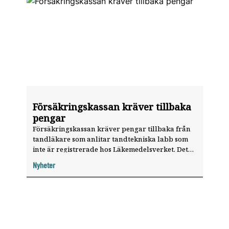
Försäkringskassan kräver tillbaka
pengar
Försäkringskassan kräver pengar tillbaka från
tandläkare som anlitar tandtekniska labb som
inte är registrerade hos Läkemedelsverket. Det
är ett stort problem, anser Nazeem Seyed, ägare
Nyheter
till tandvårdskedjan Sverigekliniker AB.