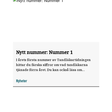
Nytt nummer: Nummer 1
I årets första nummer av Tandläkartidningen
hittar du färska siffror om vad tandläkarna
tjänade förra året. Du kan också läsa om
tandläkaren Mustafa Abu Assi som mot alla odds
bedriver tandvård i Gaza. Och så inleds årets
Nyheter
nordiska vetenskapliga tema om rättsodontologi.