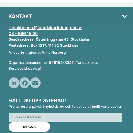
KONTAKT
redaktionen@tandlakartidningen.se
08 - 666 15 00
Besöksadress: Österlånggatan 43, Stockholm
Postadress: Box 1217, 111 82 Stockholm
Ansvarig utgivare: Anna Norberg
Organisationsnummer: 556154-8347 (Tandläkarnas
Serviceaktiebolag)
L
F
E
i
a
m
HÅLL DIG UPPDATERAD!
n
c
a
Prenumerera på vårt nyhetsbrev och ta del av aktuellt varje vecka.
k
e
i
e
b
l
d
o
I
o
n
k