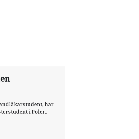
len
tandläkarstudent, har
sterstudent i Polen.