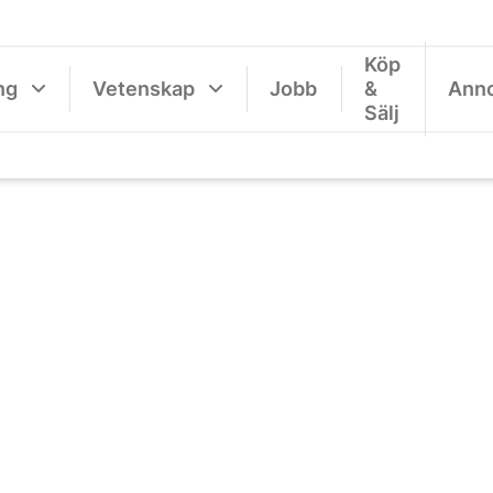
Köp
ng
Vetenskap
Jobb
&
Ann
Sälj