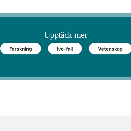
Upptäck mer
Forskning
Ivo-fall
Vetenskap