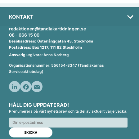
KONTAKT
redaktionen@tandlakartidningen.se
08 - 666 15 00
Besöksadress: Österlånggatan 43, Stockholm
Postadress: Box 1217, 111 82 Stockholm
Ansvarig utgivare: Anna Norberg
Organisationsnummer: 556154-8347 (Tandläkarnas
Serviceaktiebolag)
L
F
E
i
a
m
HÅLL DIG UPPDATERAD!
n
c
a
Prenumerera på vårt nyhetsbrev och ta del av aktuellt varje vecka.
k
e
i
e
b
l
d
o
I
o
n
k