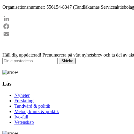
Organisationsnummer: 556154-8347 (Tandläkarnas Serviceaktiebolag
LinkedIn
Facebook
Email
Håll dig uppdaterad!
Prenumerera på vårt nyhetsbrev och ta del av akt
Läs
Nyheter
Forskning
Tandvård & politik
Metod, klinik & praktik
Ivo-fall
Vetenskap