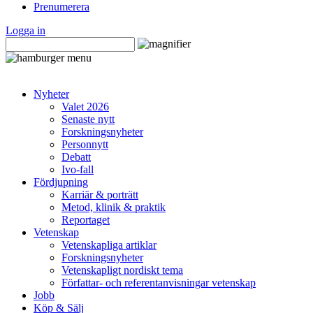
Prenumerera
Logga in
Nyheter
Valet 2026
Senaste nytt
Forskningsnyheter
Personnytt
Debatt
Ivo-fall
Fördjupning
Karriär & porträtt
Metod, klinik & praktik
Reportaget
Vetenskap
Vetenskapliga artiklar
Forskningsnyheter
Vetenskapligt nordiskt tema
Författar- och referentanvisningar vetenskap
Jobb
Köp & Sälj