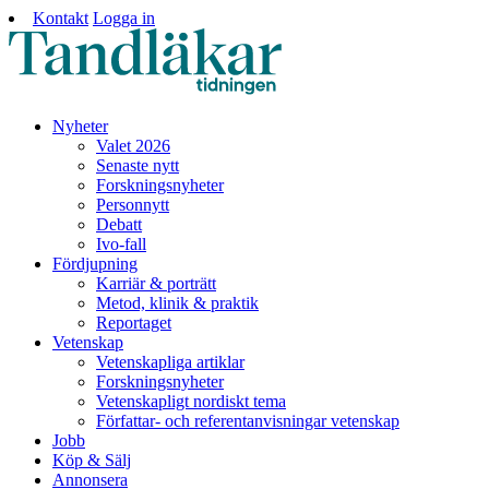
Kontakt
Logga in
Nyheter
Valet 2026
Senaste nytt
Forskningsnyheter
Personnytt
Debatt
Ivo-fall
Fördjupning
Karriär & porträtt
Metod, klinik & praktik
Reportaget
Vetenskap
Vetenskapliga artiklar
Forskningsnyheter
Vetenskapligt nordiskt tema
Författar- och referentanvisningar vetenskap
Jobb
Köp & Sälj
Annonsera