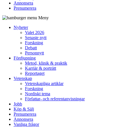
Annonsera
Prenumerera
Meny
Nyheter
Valet 2026
Senaste nytt
Forskning
Debatt
Personnytt
Fördjupning
Metod, klinik & praktik
Karriär & porträtt
Reportaget
Vetenskap
Vetenskapliga artiklar
Forskning
Nordiskt tema
Författar- och referentanvisningar
Jobb
Köp & Sälj
Prenumerera
Annonsera
Vanliga frågor