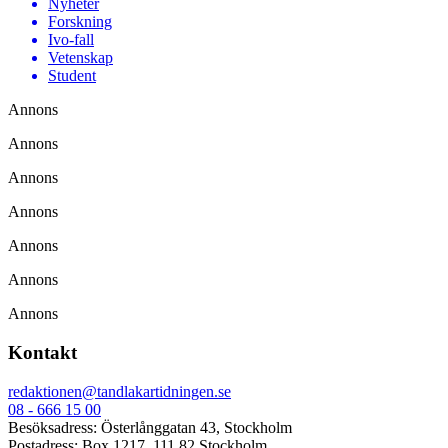
Nyheter
Forskning
Ivo-fall
Vetenskap
Student
Annons
Annons
Annons
Annons
Annons
Annons
Annons
Kontakt
redaktionen@tandlakartidningen.se
08 - 666 15 00
Besöksadress: Österlånggatan 43, Stockholm
Postadress: Box 1217, 111 82 Stockholm