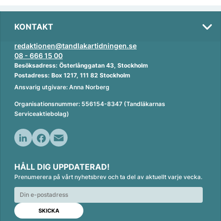
KONTAKT
redaktionen@tandlakartidningen.se
08 - 666 15 00
Besöksadress: Österlånggatan 43, Stockholm
Postadress: Box 1217, 111 82 Stockholm
Ansvarig utgivare: Anna Norberg
Organisationsnummer: 556154-8347 (Tandläkarnas
Serviceaktiebolag)
L
F
E
i
a
m
HÅLL DIG UPPDATERAD!
n
c
a
Prenumerera på vårt nyhetsbrev och ta del av aktuellt varje vecka.
k
e
i
e
b
l
d
o
I
o
n
k