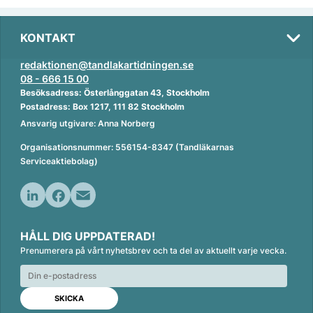
KONTAKT
redaktionen@tandlakartidningen.se
08 - 666 15 00
Besöksadress: Österlånggatan 43, Stockholm
Postadress: Box 1217, 111 82 Stockholm
Ansvarig utgivare: Anna Norberg
Organisationsnummer: 556154-8347 (Tandläkarnas
Serviceaktiebolag)
L
F
E
i
a
m
HÅLL DIG UPPDATERAD!
n
c
a
Prenumerera på vårt nyhetsbrev och ta del av aktuellt varje vecka.
k
e
i
e
b
l
d
o
I
o
n
k