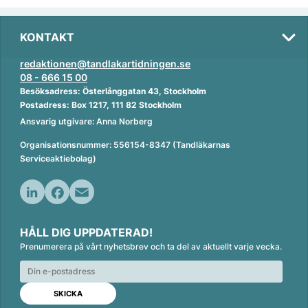
KONTAKT
redaktionen@tandlakartidningen.se
08 - 666 15 00
Besöksadress: Österlånggatan 43, Stockholm
Postadress: Box 1217, 111 82 Stockholm
Ansvarig utgivare: Anna Norberg
Organisationsnummer: 556154-8347 (Tandläkarnas
Serviceaktiebolag)
L
F
E
i
a
m
HÅLL DIG UPPDATERAD!
n
c
a
Prenumerera på vårt nyhetsbrev och ta del av aktuellt varje vecka.
k
e
i
e
b
l
d
o
I
o
n
k