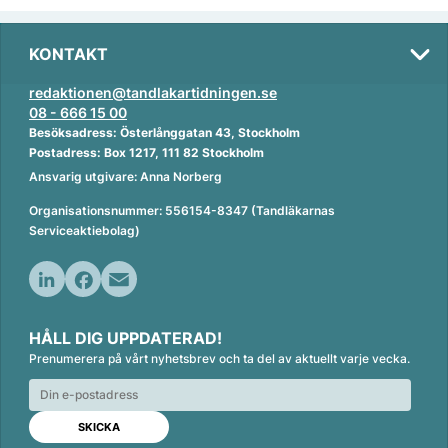
KONTAKT
redaktionen@tandlakartidningen.se
08 - 666 15 00
Besöksadress: Österlånggatan 43, Stockholm
Postadress: Box 1217, 111 82 Stockholm
Ansvarig utgivare: Anna Norberg
Organisationsnummer: 556154-8347 (Tandläkarnas
Serviceaktiebolag)
L
F
E
i
a
m
HÅLL DIG UPPDATERAD!
n
c
a
Prenumerera på vårt nyhetsbrev och ta del av aktuellt varje vecka.
k
e
i
e
b
l
d
o
I
o
n
k