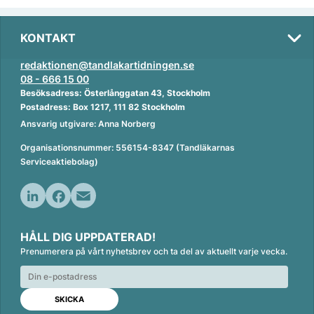
KONTAKT
redaktionen@tandlakartidningen.se
08 - 666 15 00
Besöksadress: Österlånggatan 43, Stockholm
Postadress: Box 1217, 111 82 Stockholm
Ansvarig utgivare: Anna Norberg
Organisationsnummer: 556154-8347 (Tandläkarnas
Serviceaktiebolag)
L
F
E
i
a
m
HÅLL DIG UPPDATERAD!
n
c
a
Prenumerera på vårt nyhetsbrev och ta del av aktuellt varje vecka.
k
e
i
e
b
l
d
o
I
o
n
k