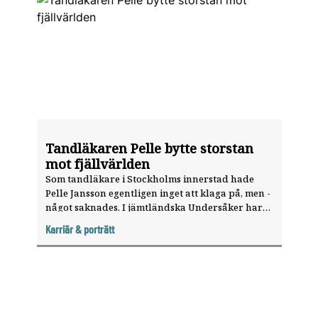
Tandläkaren Pelle bytte storstan
mot fjällvärlden
Som tandläkare i Stockholms innerstad hade
Pelle Jansson egentligen inget att klaga på, men ­
något saknades. I jämt­ländska Undersåker har
han ­funnit ­harmoni i livet och utmaningar på
Karriär & porträtt
jobbet. ”Det kan komma in patienter som inte
varit hos tand­läkaren på 20 år. Det hade vi
aldrig i Gamla stan.”