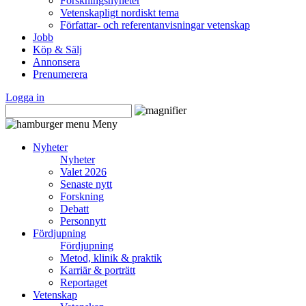
Forskningsnyheter
Vetenskapligt nordiskt tema
Författar- och referentanvisningar vetenskap
Jobb
Köp & Sälj
Annonsera
Prenumerera
Logga in
Meny
Nyheter
Nyheter
Valet 2026
Senaste nytt
Forskning
Debatt
Personnytt
Fördjupning
Fördjupning
Metod, klinik & praktik
Karriär & porträtt
Reportaget
Vetenskap