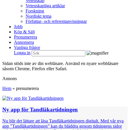
Vetenskap
Vetenskapliga artiklar
Forskning
Nordiskt tema
Författar- och referentanvisningar
Jobb
Köp & Sälj
Prenumerera
Annonsera
Vanliga frågor
Logga in
Sidan stöds inte av din webläsare. Använd en nyare webbläsare
såsom Chrome, Firefox eller Safari.
Annons
Hem
»
prenumerera
Ny app för Tandläkartidningen
Nu blir det lättare att läsa Tandläkartidningen digitalt. Med vår nya
app ”Tandläkartidningen” kan du bläddra genom tidningens sidor