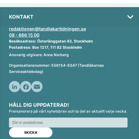
KONTAKT
redaktionen@tandlakartidningen.se
08 - 666 15 00
Besöksadress: Österlånggatan 43, Stockholm
Postadress: Box 1217, 111 82 Stockholm
Ansvarig utgivare: Anna Norberg
Organisationsnummer: 556154-8347 (Tandläkarnas
Serviceaktiebolag)
L
F
E
i
a
m
HÅLL DIG UPPDATERAD!
n
c
a
Prenumerera på vårt nyhetsbrev och ta del av aktuellt varje vecka.
k
e
i
e
b
l
d
o
I
o
n
k