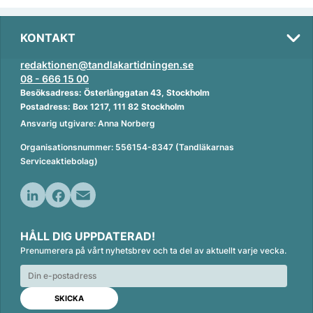
KONTAKT
redaktionen@tandlakartidningen.se
08 - 666 15 00
Besöksadress: Österlånggatan 43, Stockholm
Postadress: Box 1217, 111 82 Stockholm
Ansvarig utgivare: Anna Norberg
Organisationsnummer: 556154-8347 (Tandläkarnas
Serviceaktiebolag)
L
F
E
i
a
m
HÅLL DIG UPPDATERAD!
n
c
a
Prenumerera på vårt nyhetsbrev och ta del av aktuellt varje vecka.
k
e
i
e
b
l
d
o
I
o
n
k