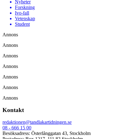
Nyheter
Forskning
Ivo-fall
Vetenskap
Student
Annons
Annons
Annons
Annons
Annons
Annons
Annons
Kontakt
redaktionen@tandlakartidningen.se
08 - 666 15 00
Besöksadress: Österlånggatan 43, Stockholm
Postadress: Box 1217, 111 82 Stockholm