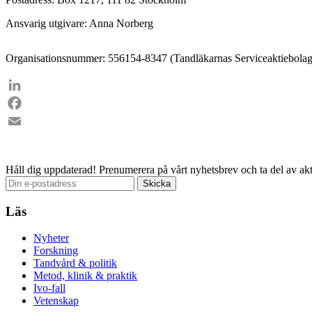
Ansvarig utgivare: Anna Norberg
Organisationsnummer: 556154-8347 (Tandläkarnas Serviceaktiebolag
LinkedIn
Facebook
Email
Håll dig uppdaterad!
Prenumerera på vårt nyhetsbrev och ta del av akt
Läs
Nyheter
Forskning
Tandvård & politik
Metod, klinik & praktik
Ivo-fall
Vetenskap