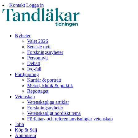
Kontakt
Logga in
Nyheter
Valet 2026
Senaste nytt
Forskningsnyheter
Personnytt
Debatt
Ivo-fall
Fördjupning
Karriär & porträtt
Metod, klinik & praktik
Reportaget
Vetenskap
Vetenskapliga artiklar
Forskningsnyheter
Vetenskapligt nordiskt tema
Författar- och referentanvisningar vetenskap
Jobb
Köp & Sälj
Annonsera