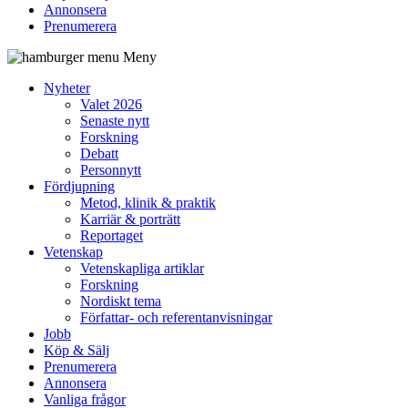
Annonsera
Prenumerera
Meny
Nyheter
Valet 2026
Senaste nytt
Forskning
Debatt
Personnytt
Fördjupning
Metod, klinik & praktik
Karriär & porträtt
Reportaget
Vetenskap
Vetenskapliga artiklar
Forskning
Nordiskt tema
Författar- och referentanvisningar
Jobb
Köp & Sälj
Prenumerera
Annonsera
Vanliga frågor