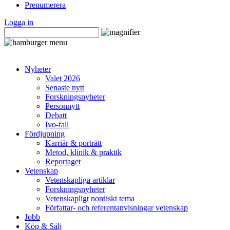
Prenumerera
Logga in
Nyheter
Valet 2026
Senaste nytt
Forskningsnyheter
Personnytt
Debatt
Ivo-fall
Fördjupning
Karriär & porträtt
Metod, klinik & praktik
Reportaget
Vetenskap
Vetenskapliga artiklar
Forskningsnyheter
Vetenskapligt nordiskt tema
Författar- och referentanvisningar vetenskap
Jobb
Köp & Sälj