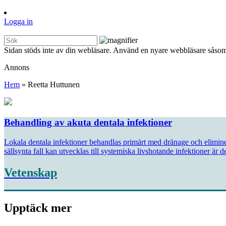
Logga in
Sidan stöds inte av din webläsare. Använd en nyare webbläsare såsom
Annons
Hem
»
Reetta Huttunen
Behandling av akuta dentala infektioner
Lokala dentala infektioner behandlas primärt med dränage och elimineri
sällsynta fall kan utvecklas till systemiska livshotande infektioner är de
Vetenskap
Upptäck mer