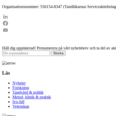
Organisationsnummer: 556154-8347 (Tandläkarnas Serviceaktiebolag
LinkedIn
Facebook
Email
Håll dig uppdaterad!
Prenumerera på vårt nyhetsbrev och ta del av akt
Läs
Nyheter
Forskning
Tandvård & politik
Metod, klinik & praktik
Ivo-fall
Vetenskap