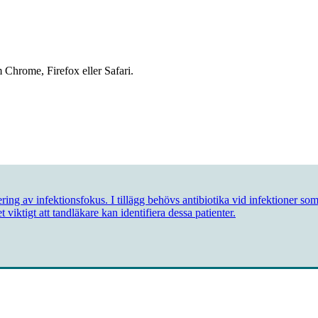
 Chrome, Firefox eller Safari.
ng av infektionsfokus. I tillägg behövs antibiotika vid infektioner som 
t viktigt att tandläkare kan identifiera dessa patienter.