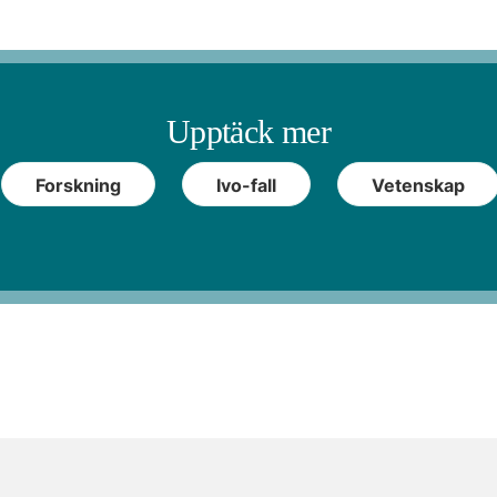
Upptäck mer
Forskning
Ivo-fall
Vetenskap