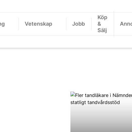
Köp
ng
Vetenskap
Jobb
&
Ann
Sälj