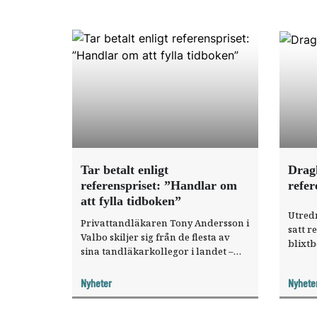
Tar betalt enligt
Drag
referenspriset: ”Handlar om
refer
att fylla tidboken”
Utred
Privattandläkaren Tony Andersson i
satt r
Valbo skiljer sig från de flesta av
blixtb
sina tandläkarkollegor i landet –
är all
han följer referenspriset. ”Jag tycker
utvär
jag kan ta betalt det jag vill.”
Nyheter
Nyhete
läkeme
det li
den ta