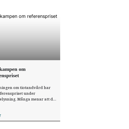
kampen om
enspriset
ningen om tiotandvård har
eferenspriset under
elysning. Många menar att det
deles för lågt, medan
deringar från Tandvårds- och
r
delsförmånsverket visar att
gger ganska rätt. Särskilt för
ndvård det ska täcka.