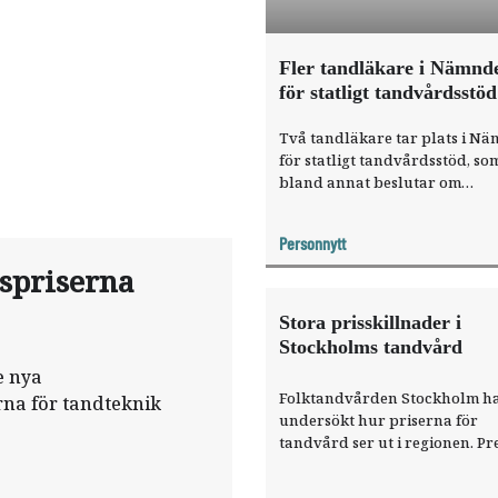
Fler tandläkare i Nämnd
för statligt tandvårdsstöd
Två tandläkare tar plats i N
för statligt tandvårdsstöd, so
bland annat beslutar om
referensprisets storlek för oli
tandvårdsåtgärder.
Personnytt
nspriserna
Stora prisskillnader i
Stockholms tandvård
e nya
Folktandvården Stockholm h
rna för tandteknik
undersökt hur priserna för
tandvård ser ut i regionen. Pr
som i riket i övrigt varierar de
mellan olika vårdgivare. ”Jag