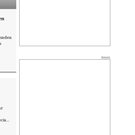
en
ämnden
m
ka
Annons
ar
ecis
 stort
 blev