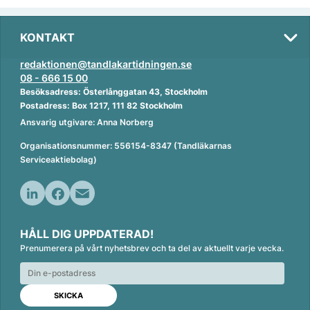
KONTAKT
redaktionen@tandlakartidningen.se
08 - 666 15 00
Besöksadress: Österlånggatan 43, Stockholm
Postadress: Box 1217, 111 82 Stockholm
Ansvarig utgivare: Anna Norberg
Organisationsnummer: 556154-8347 (Tandläkarnas
Serviceaktiebolag)
L
F
E
i
a
m
HÅLL DIG UPPDATERAD!
n
c
a
Prenumerera på vårt nyhetsbrev och ta del av aktuellt varje vecka.
k
e
i
e
b
l
d
o
I
o
n
k