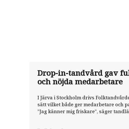
Drop-in-tandvård gav ful
och nöjda medarbetare
I Järva i Stockholm drivs Folktandvår
sätt vilket både ger medarbetare och p
”Jag känner mig friskare”, säger tand
Shantah.