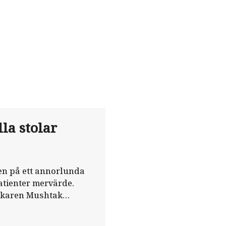
la stolar
den på ett annorlunda
atienter mervärde.
läkaren Mushtak