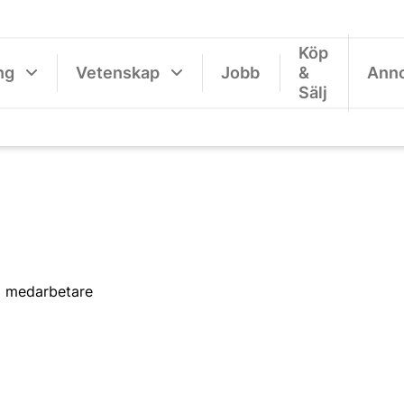
Köp
ng
Vetenskap
Jobb
&
Ann
Sälj