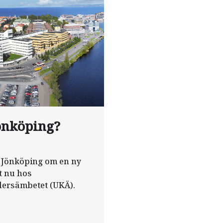
Jönköping?
 Jönköping om en ny
t nu hos
lersämbetet (UKÄ).