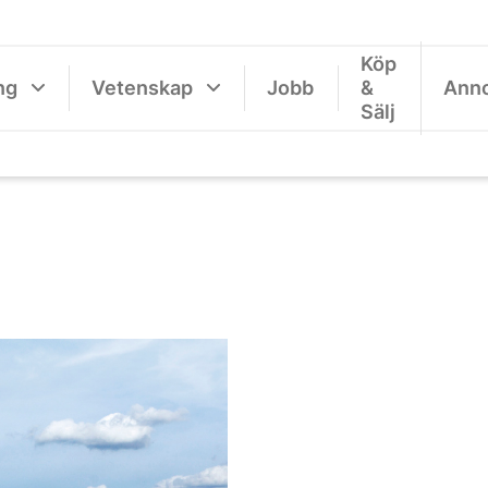
Köp
ng
Vetenskap
Jobb
&
Ann
Sälj