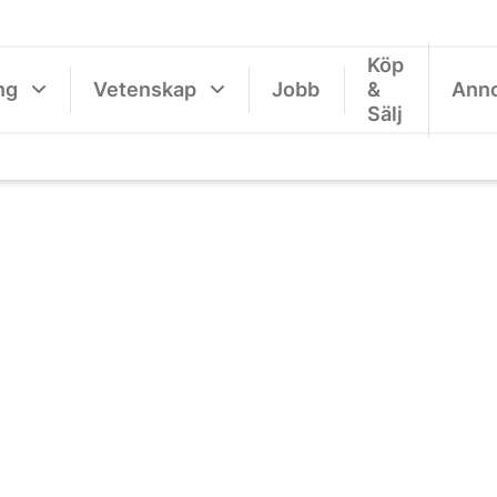
Köp
ng
Vetenskap
Jobb
&
Ann
Sälj