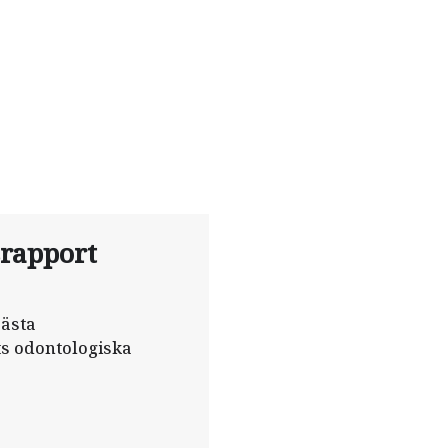
srapport
bästa
s odontologiska