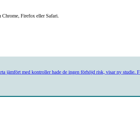
 Chrome, Firefox eller Safari.
ta jämfört med kontroller hade de ingen förhöjd risk, visar ny studie. 