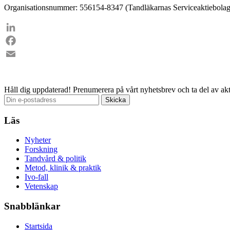
Organisationsnummer: 556154-8347 (Tandläkarnas Serviceaktiebolag
LinkedIn
Facebook
Email
Håll dig uppdaterad!
Prenumerera på vårt nyhetsbrev och ta del av akt
Läs
Nyheter
Forskning
Tandvård & politik
Metod, klinik & praktik
Ivo-fall
Vetenskap
Snabblänkar
Startsida