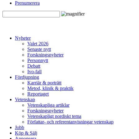
Prenumerera
Nyheter
Valet 2026
Senaste nytt
Forskningsnyheter
Personnytt
Debatt
Ivo-fall
Fördjupning
Karriär & porträtt
Metod, klinik & praktik
Reportaget
Vetenskap
Vetenskapliga artiklar
Forskningsnyheter
Vetenskapligt nordiskt tema
Författar- och referentanvisningar vetenskap
Jobb
Köp & Sälj
Annonsera