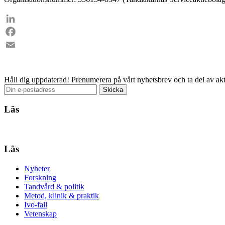
LinkedIn
Facebook
Email
Håll dig uppdaterad!
Prenumerera på vårt nyhetsbrev och ta del av akt
Läs
Läs
Nyheter
Forskning
Tandvård & politik
Metod, klinik & praktik
Ivo-fall
Vetenskap