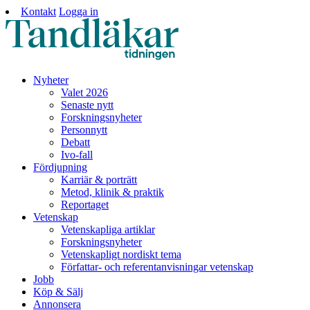
Kontakt
Logga in
Nyheter
Valet 2026
Senaste nytt
Forskningsnyheter
Personnytt
Debatt
Ivo-fall
Fördjupning
Karriär & porträtt
Metod, klinik & praktik
Reportaget
Vetenskap
Vetenskapliga artiklar
Forskningsnyheter
Vetenskapligt nordiskt tema
Författar- och referentanvisningar vetenskap
Jobb
Köp & Sälj
Annonsera