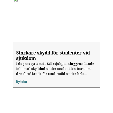
Starkare skydd för studenter vid
sjukdom
I dagens system är SGI (sjukpenninggrundande
inkomst) skyddad under studietiden bara om
den försäkrade får studiestöd under hela
utbildningen. Det får som konsekvens att den
Nyheter
som finansierar sina studier delvis själv, eller
inte beviljas studiemedel på grund av för hög
ålder, inte får sin SGI skyddad. Det innebär en
sämre ersättning eller ingen ersättning alls...