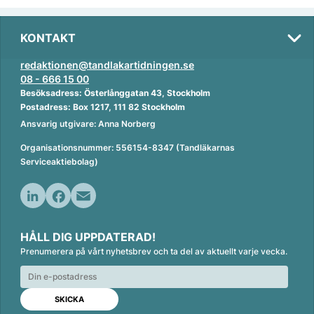
KONTAKT
redaktionen@tandlakartidningen.se
08 - 666 15 00
Besöksadress: Österlånggatan 43, Stockholm
Postadress: Box 1217, 111 82 Stockholm
Ansvarig utgivare: Anna Norberg
Organisationsnummer: 556154-8347 (Tandläkarnas
Serviceaktiebolag)
L
F
E
i
a
m
HÅLL DIG UPPDATERAD!
n
c
a
Prenumerera på vårt nyhetsbrev och ta del av aktuellt varje vecka.
k
e
i
e
b
l
d
o
I
o
n
k