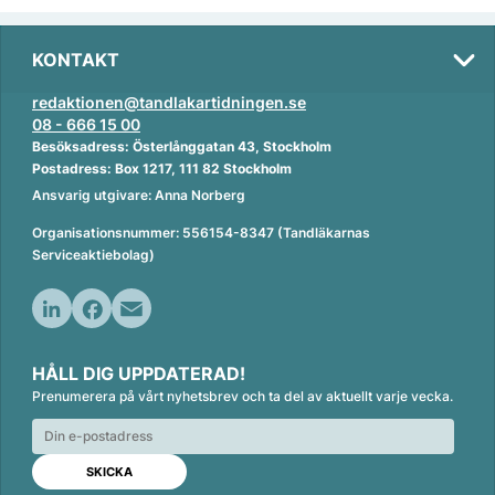
KONTAKT
redaktionen@tandlakartidningen.se
08 - 666 15 00
Besöksadress: Österlånggatan 43, Stockholm
Postadress: Box 1217, 111 82 Stockholm
Ansvarig utgivare: Anna Norberg
Organisationsnummer: 556154-8347 (Tandläkarnas
Serviceaktiebolag)
L
F
E
i
a
m
HÅLL DIG UPPDATERAD!
n
c
a
Prenumerera på vårt nyhetsbrev och ta del av aktuellt varje vecka.
k
e
i
e
b
l
d
o
I
o
n
k