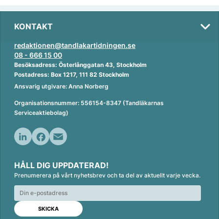
KONTAKT
redaktionen@tandlakartidningen.se
08 - 666 15 00
Besöksadress: Österlånggatan 43, Stockholm
Postadress: Box 1217, 111 82 Stockholm
Ansvarig utgivare: Anna Norberg
Organisationsnummer: 556154-8347 (Tandläkarnas
Serviceaktiebolag)
L
F
E
i
a
m
HÅLL DIG UPPDATERAD!
n
c
a
Prenumerera på vårt nyhetsbrev och ta del av aktuellt varje vecka.
k
e
i
e
b
l
d
o
I
o
n
k