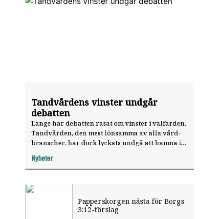
Tandvårdens vinster undgår
debatten
Länge har debatten rasat om vinster i välfärden.
­Tandvården, den mest lönsamma av alla vård­
branscher, har dock lyckats undgå att hamna i
blickfånget. Tandläkartidningen reder ut varför
Nyheter
tand­vården ses som en udda fågel i debatten om
­privatiseringar och vinster.
Papperskorgen nästa för Borgs
3:12-förslag