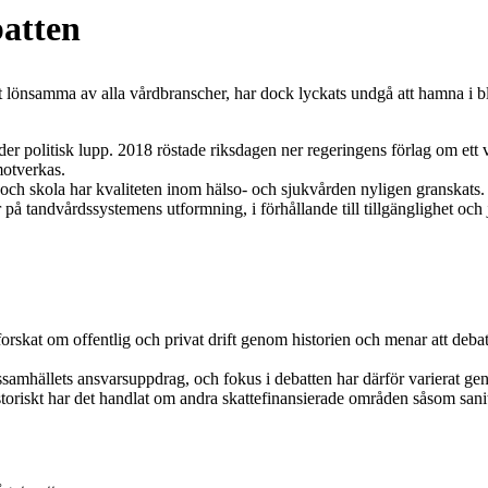
batten
t lönsamma av alla vård­branscher, har dock lyckats undgå att hamna i b
r politisk lupp. 2018 röstade riksdagen ner regeringens förlag om ett v
motverkas.
rg och skola har kvaliteten inom hälso- och sjukvården nyligen granskats
å tandvårdssystemens utformning, i förhållande till tillgänglighet och
orskat om offentlig och privat drift genom historien och menar att debat
ärdssamhällets ansvarsuppdrag, och fokus i debatten har därför variera
storiskt har det handlat om andra skattefinansierade områden såsom sanit