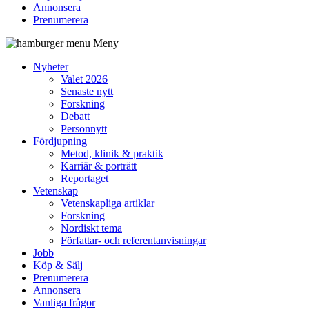
Annonsera
Prenumerera
Meny
Nyheter
Valet 2026
Senaste nytt
Forskning
Debatt
Personnytt
Fördjupning
Metod, klinik & praktik
Karriär & porträtt
Reportaget
Vetenskap
Vetenskapliga artiklar
Forskning
Nordiskt tema
Författar- och referentanvisningar
Jobb
Köp & Sälj
Prenumerera
Annonsera
Vanliga frågor