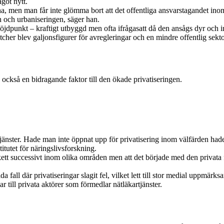
got nytt.
na, men man får inte glömma bort att det offentliga ansvarstagandet inom
n och urbaniseringen, säger han.
jdpunkt – kraftigt utbyggd men ofta ifrågasatt då den ansågs dyr och in
r blev galjonsfigurer för avregleringar och en mindre offentlig sekto
också en bidragande faktor till den ökade privatiseringen.
stjänster. Hade man inte öppnat upp för privatisering inom välfärden hade
titutet för näringslivsforskning.
ett successivt inom olika områden men att det började med den privata f
lda fall där privatiseringar slagit fel, vilket lett till stor medial up
 till privata aktörer som förmedlar nätläkartjänster.