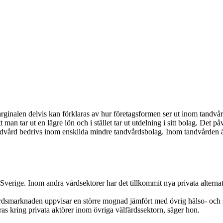
arginalen delvis kan förklaras av hur företagsformen ser ut inom tandvå
t man tar ut en lägre lön och i stället tar ut utdelning i sitt bolag. Det
at tandvård bedrivs inom enskilda mindre tandvårdsbolag. Inom tandvårde
 Sverige. Inom andra vårdsektorer har det tillkommit nya privata altern
vårdsmarknaden uppvisar en större mognad jämfört med övrig hälso- och 
 kring privata aktörer inom övriga välfärdssektorn, säger hon.