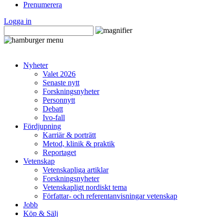
Prenumerera
Logga in
Nyheter
Valet 2026
Senaste nytt
Forskningsnyheter
Personnytt
Debatt
Ivo-fall
Fördjupning
Karriär & porträtt
Metod, klinik & praktik
Reportaget
Vetenskap
Vetenskapliga artiklar
Forskningsnyheter
Vetenskapligt nordiskt tema
Författar- och referentanvisningar vetenskap
Jobb
Köp & Sälj