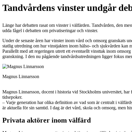
Tandvårdens vinster undgår de
Länge har debatten rasat om vinster i välfärden. ­Tandvården, den mes
udda fågel i debatten om ­privatiseringar och vinster.
Under de senaste åren har vinster inom vård och omsorg granskats unde
statlig utredning om hur vinstjakten inom hälso- och sjukvården kan 
Parallellt med att regeringen utrett ett eventuellt vinsttak inom omso
granskning. I den nu pågående tandvårdsutredningen ligger fokus mer p
Magnus Linnarsson
Magnus Linnarsson, docent i historia vid Stockholms universitet, har f
tidsepoker.
– Varje generation har olika definition av vad som är centralt i välf
är aktuella för sin samtid. I dag är det vård, skola och omsorg, men hi
Privata aktörer inom välfärd