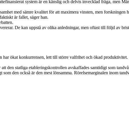
kattefinansierat system är en känslig och delvis invecklad fråga, men Må
ksamhet med sämre kvalitet för att maximera vinsten, men forskningen h
ktiskt är fallet, säger han.
ebatten.
evererar. De kan uppstå av olika anledningar, men oftast till följd av br
 har ökat konkurrensen, lett till större valfrihet och ökad produktivitet.
t den statliga etableringskontrollen avskaffades samtidigt som tandvår
t som den också är den mest lönsamma. Rörelsemarginalen inom tandvå