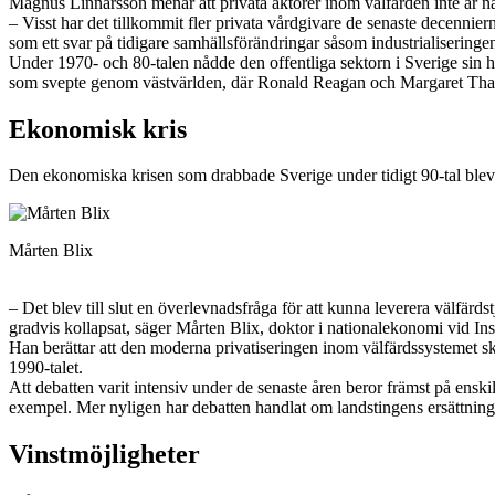
Magnus Linnarsson menar att privata aktörer inom välfärden inte är nå
– Visst har det tillkommit fler privata vårdgivare de senaste decennier
som ett svar på tidigare samhällsförändringar såsom industrialiseringe
Under 1970- och 80-talen nådde den offentliga sektorn i Sverige sin hö
som svepte genom västvärlden, där Ronald Reagan och Margaret Thatche
Ekonomisk kris
Den ekonomiska krisen som drabbade Sverige under tidigt 90-tal blev 
Mårten Blix
– Det blev till slut en överlevnadsfråga för att kunna leverera välfärd
gradvis kollapsat, ­säger Mårten Blix, doktor i national­ekonomi vid Ins
Han berättar att den moderna privatiseringen inom välfärdssystemet sk
1990-talet.
Att debatten varit intensiv under de senaste åren beror främst på enski
exempel. Mer nyligen har debatten handlat om landstingens ersättningar
Vinstmöjligheter