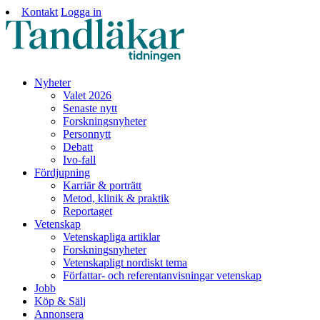
Kontakt
Logga in
Nyheter
Valet 2026
Senaste nytt
Forskningsnyheter
Personnytt
Debatt
Ivo-fall
Fördjupning
Karriär & porträtt
Metod, klinik & praktik
Reportaget
Vetenskap
Vetenskapliga artiklar
Forskningsnyheter
Vetenskapligt nordiskt tema
Författar- och referentanvisningar vetenskap
Jobb
Köp & Sälj
Annonsera