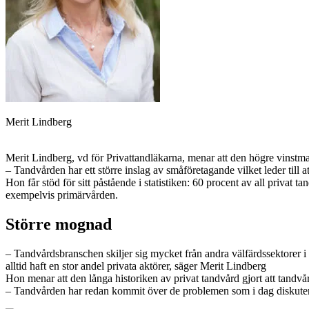
Merit Lindberg
Merit Lindberg, vd för Privat­tandläkarna, menar att den hög­re vinstm
– Tandvården har ett större inslag av småföretagande vilket leder till at
Hon får stöd för sitt påstående i statistiken: 60 procent av all priv
exempelvis primärvården.
Större mognad
– Tandvårdsbranschen skiljer sig mycket från andra välfärdssektorer i
alltid haft en stor andel privata aktörer, säger Merit Lindberg
Hon menar att den långa historiken av privat tandvård gjort att tand
– Tandvården har redan kommit över de problemen som i dag diskuteras