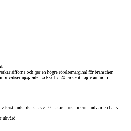
rden.
 påverkar sifforna och ger en högre rörelsemarginal för branschen.
n är privatiseringsgraden också 15–20 procent högre än inom
ativ först under de senaste 10–15 åren men inom tandvården har vi
sjukvård.