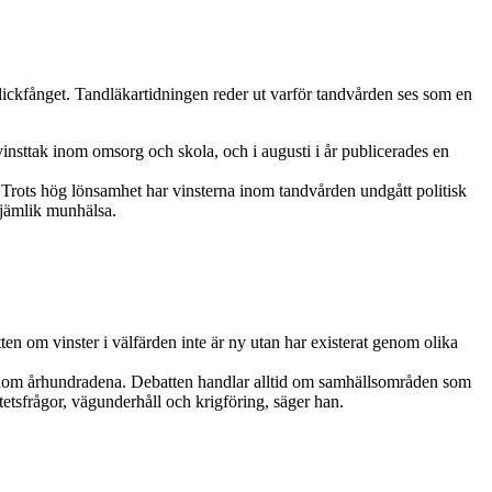
lickfånget. Tandläkartidningen reder ut varför tand­vården ses som en
insttak inom omsorg och skola, och i augusti i år publicerades en
. Trots hög lönsamhet har vinsterna inom tandvården undgått politisk
 jämlik munhälsa.
ten om vinster i välfärden inte är ny utan har existerat genom olika
t genom århundradena. Debatten handlar alltid om samhällsområden som
etsfrågor, vägunderhåll och krigföring, ­säger han.