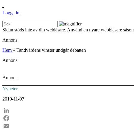
Logga in
Sidan stöds inte av din webläsare. Använd en nyare webbläsare såsom
Annons
Hem
»
Tandvårdens vinster undgår debatten
Annons
Annons
Nyheter
2019-11-07
LinkedIn
Facebook
Email