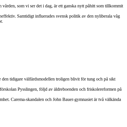
 vården, som vi ser det i dag, är ett ganska nytt påhitt som tillkommit
effektiv. Samtidigt influerades svensk politik av den nyliberala våg
r.
 den tidigare välfärdsmodellen troligen blivit för tung och på sikt
ör­skolan Pysslingen, följd av äldre­boen­den och friskolereformen på
pmärksamhet. Carema-skandalen och John Bauer-gymnasiet är två välkända