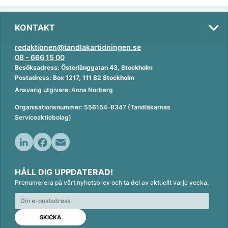
KONTAKT
redaktionen@tandlakartidningen.se
08 - 666 15 00
Besöksadress: Österlånggatan 43, Stockholm
Postadress: Box 1217, 111 82 Stockholm
Ansvarig utgivare: Anna Norberg
Organisationsnummer: 556154-8347 (Tandläkarnas
Serviceaktiebolag)
L
F
E
i
a
m
HÅLL DIG UPPDATERAD!
n
c
a
Prenumerera på vårt nyhetsbrev och ta del av aktuellt varje vecka.
k
e
i
e
b
l
d
o
I
o
n
k