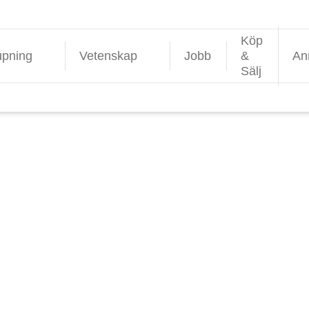
Köp
upning
Vetenskap
Jobb
&
An
Sälj