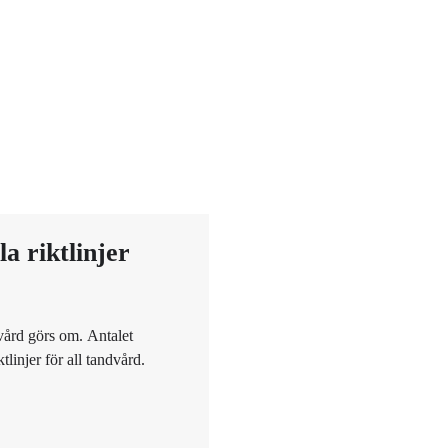
a riktlinjer
dvård görs om. Antalet
linjer för all tandvård.