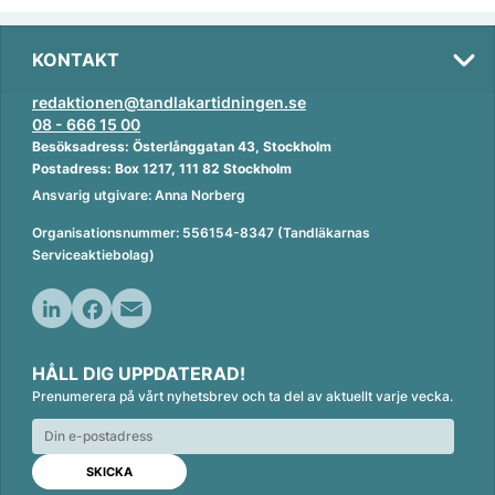
KONTAKT
redaktionen@tandlakartidningen.se
08 - 666 15 00
Besöksadress: Österlånggatan 43, Stockholm
Postadress: Box 1217, 111 82 Stockholm
Ansvarig utgivare: Anna Norberg
Organisationsnummer: 556154-8347 (Tandläkarnas
Serviceaktiebolag)
L
F
E
i
a
m
HÅLL DIG UPPDATERAD!
n
c
a
Prenumerera på vårt nyhetsbrev och ta del av aktuellt varje vecka.
k
e
i
e
b
l
d
o
I
o
n
k