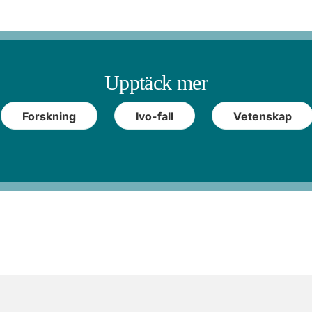
Upptäck mer
Forskning
Ivo-fall
Vetenskap