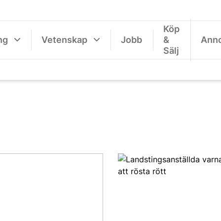
Köp
ng
Vetenskap
Jobb
&
Ann
Sälj