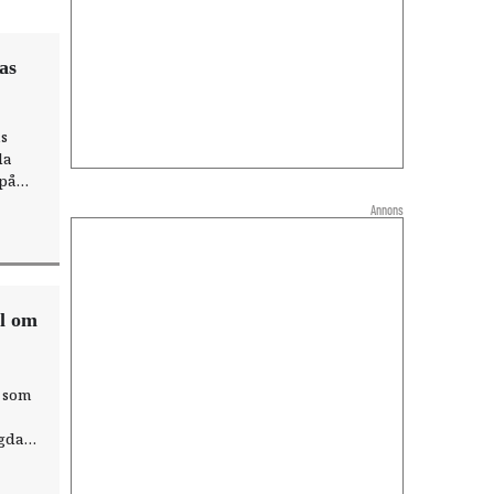
as
s
da
 på
Annons
al om
m som
ngda