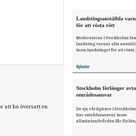
Landstingsanställda varn
för att rösta rött
Moderaterna i Stockholms län
landsting varnar alla anställ
inom landstinget för att rösta
Socialdemokraterna.
Nyheter
Stockholm förlänger avt
områdesansvar
r att ha översatt en
De sju vårdgivare i Stockhol
har områdesansvar inom
allmäntandvården får förlä
avtal. Det har hälso- och
sjukvårdsnämnden beslutat.