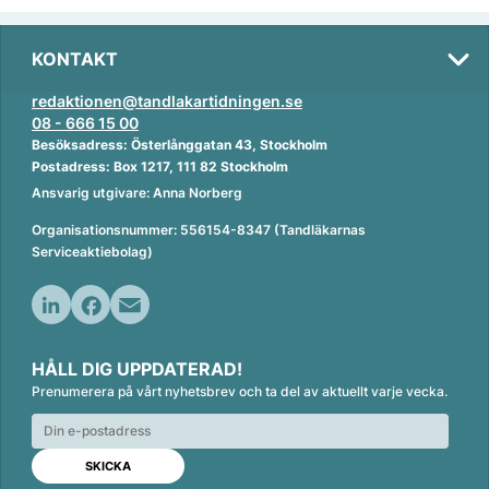
KONTAKT
redaktionen@tandlakartidningen.se
08 - 666 15 00
Besöksadress: Österlånggatan 43, Stockholm
Postadress: Box 1217, 111 82 Stockholm
Ansvarig utgivare: Anna Norberg
Organisationsnummer: 556154-8347 (Tandläkarnas
Serviceaktiebolag)
L
F
E
i
a
m
HÅLL DIG UPPDATERAD!
n
c
a
Prenumerera på vårt nyhetsbrev och ta del av aktuellt varje vecka.
k
e
i
e
b
l
d
o
I
o
n
k