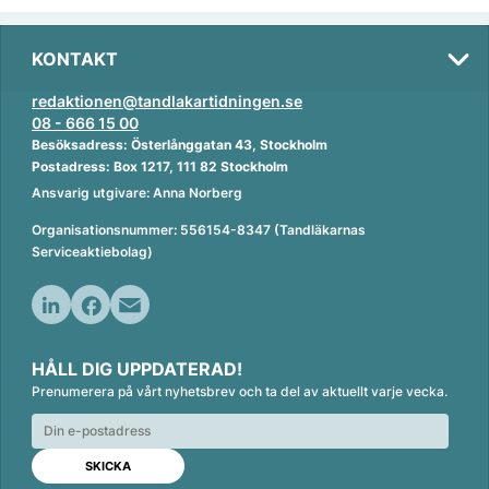
KONTAKT
redaktionen@tandlakartidningen.se
08 - 666 15 00
Besöksadress: Österlånggatan 43, Stockholm
Postadress: Box 1217, 111 82 Stockholm
Ansvarig utgivare: Anna Norberg
Organisationsnummer: 556154-8347 (Tandläkarnas
Serviceaktiebolag)
L
F
E
i
a
m
HÅLL DIG UPPDATERAD!
n
c
a
Prenumerera på vårt nyhetsbrev och ta del av aktuellt varje vecka.
k
e
i
e
b
l
d
o
I
o
n
k