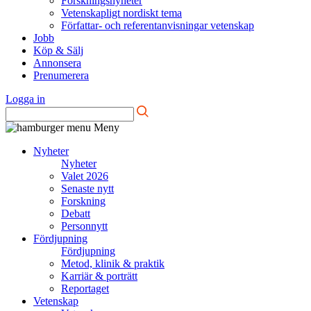
Forskningsnyheter
Vetenskapligt nordiskt tema
Författar- och referentanvisningar vetenskap
Jobb
Köp & Sälj
Annonsera
Prenumerera
Logga in
Meny
Nyheter
Nyheter
Valet 2026
Senaste nytt
Forskning
Debatt
Personnytt
Fördjupning
Fördjupning
Metod, klinik & praktik
Karriär & porträtt
Reportaget
Vetenskap