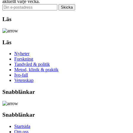
aktuellt varje vecka.
Läs
Läs
Nyheter
Forskning
Tandvård & politik
Metod, klinik & praktik
Ivo-fall
Vetenskap
Snabblänkar
Snabblänkar
Startsida
Om oss