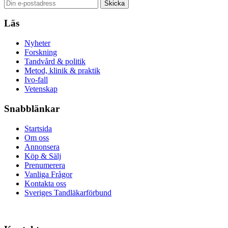
Läs
Nyheter
Forskning
Tandvård & politik
Metod, klinik & praktik
Ivo-fall
Vetenskap
Snabblänkar
Startsida
Om oss
Annonsera
Köp & Sälj
Prenumerera
Vanliga Frågor
Kontakta oss
Sveriges Tandläkarförbund