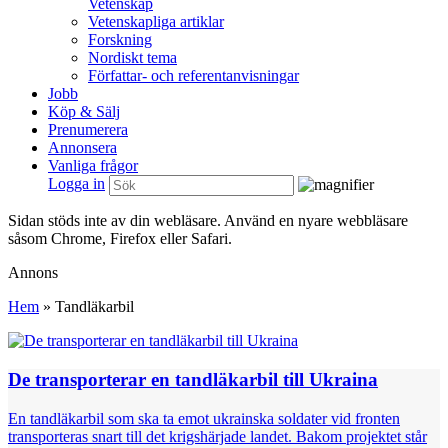
Vetenskap
Vetenskapliga artiklar
Forskning
Nordiskt tema
Författar- och referentanvisningar
Jobb
Köp & Sälj
Prenumerera
Annonsera
Vanliga frågor
Logga in
Sidan stöds inte av din webläsare. Använd en nyare webbläsare
såsom Chrome, Firefox eller Safari.
Annons
Hem
»
Tandläkarbil
De transporterar en tandläkarbil till Ukraina
En tandläkarbil som ska ta emot ukrainska soldater vid fronten
transporteras snart till det krigshärjade landet. Bakom projektet står