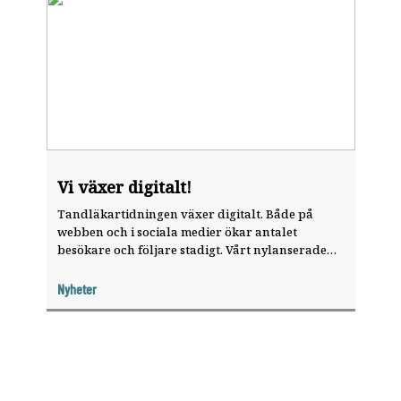
Vi växer digitalt!
Tandläkartidningen växer digitalt. Både på
webben och i sociala medier ökar antalet
besökare och följare stadigt. Vårt nylanserade
nyhetsbrev når nu drygt 7300 tandläkare i
Sverige.
Nyheter