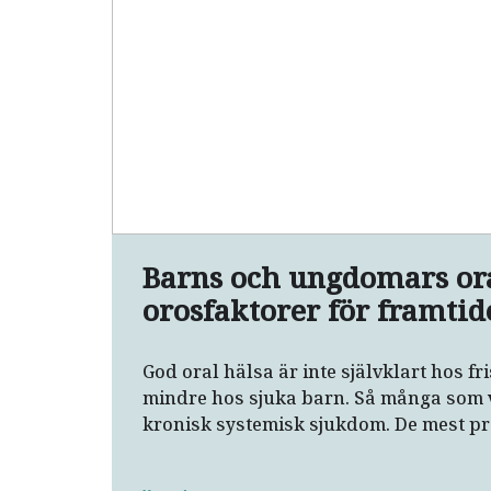
Barns och ungdomars ora
orosfaktorer för framtid
God oral hälsa är inte självklart hos f
mindre hos sjuka barn. Så många som v
kronisk systemisk sjukdom. De mest pre
astma, diabetes samt autoimmuna sju
procent av alla barn lider av psykisk o