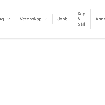
Köp
ng
Vetenskap
Jobb
&
Ann
Sälj