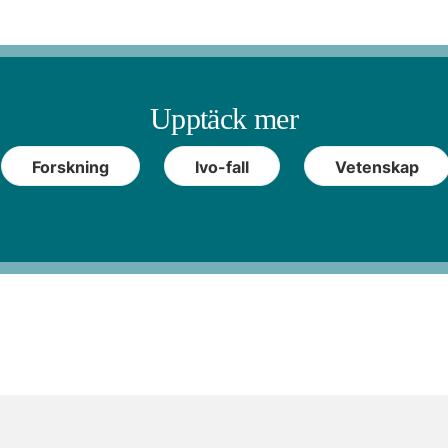
Upptäck mer
Forskning
Ivo-fall
Vetenskap