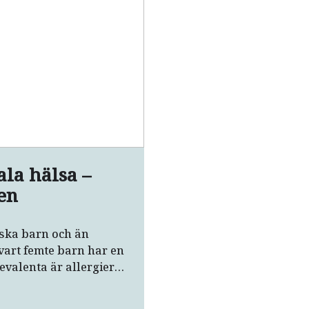
la hälsa –
en
riska barn och än
art femte barn har en
valenta är allergier,
kdomar. Nästan 10
hälsa. Tidig diagnostik