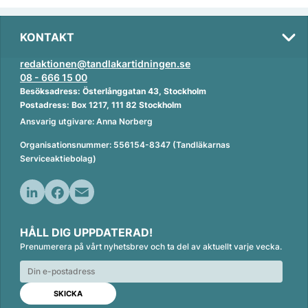
KONTAKT
redaktionen@tandlakartidningen.se
08 - 666 15 00
Besöksadress: Österlånggatan 43, Stockholm
Postadress: Box 1217, 111 82 Stockholm
Ansvarig utgivare: Anna Norberg
Organisationsnummer: 556154-8347 (Tandläkarnas
Serviceaktiebolag)
L
F
E
i
a
m
HÅLL DIG UPPDATERAD!
n
c
a
Prenumerera på vårt nyhetsbrev och ta del av aktuellt varje vecka.
k
e
i
e
b
l
d
o
I
o
n
k