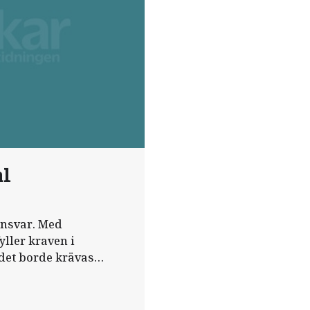
al
 ansvar. Med
ller ­kraven i
 det borde krävas