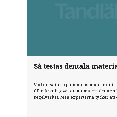
Så testas dentala materi
Vad du sätter i patientens mun är ditt
CE‑märkning vet du att materialet upp­fy
regelverket. Men experterna tycker att
ännu mer.