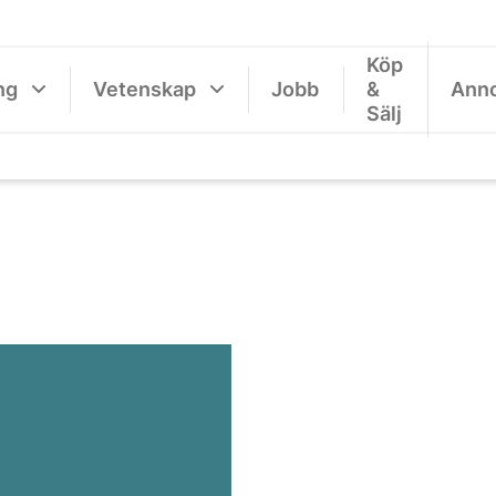
Köp
ng
Vetenskap
Jobb
&
Ann
Sälj