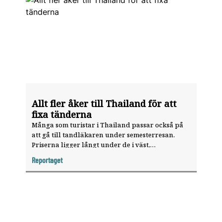
Allt fler åker till Thailand för att
fixa tänderna
Många som turistar i Thailand passar också på
att gå till tandläkaren under semesterresan.
Priserna ligger långt under de i väst,
tandläkarna är kompetenta och utrustningen
Reportaget
förstklassig. Men det kan finnas risker med
tandvårdsturism.