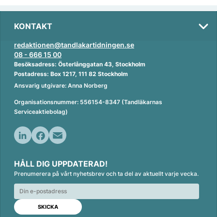
KONTAKT
redaktionen@tandlakartidningen.se
08 - 666 15 00
Besöksadress: Österlånggatan 43, Stockholm
Postadress: Box 1217, 111 82 Stockholm
Ansvarig utgivare: Anna Norberg
Organisationsnummer: 556154-8347 (Tandläkarnas
Serviceaktiebolag)
L
F
E
i
a
m
HÅLL DIG UPPDATERAD!
n
c
a
Prenumerera på vårt nyhetsbrev och ta del av aktuellt varje vecka.
k
e
i
e
b
l
d
o
I
o
n
k