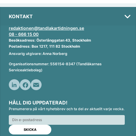
KONTAKT
redaktionen@tandlakartidningen.se
08 - 666 15 00
Besöksadress: Österlånggatan 43, Stockholm
Postadress: Box 1217, 111 82 Stockholm
Ansvarig utgivare: Anna Norberg
Organisationsnummer: 556154-8347 (Tandläkarnas
Serviceaktiebolag)
L
F
E
i
a
m
HÅLL DIG UPPDATERAD!
n
c
a
Prenumerera på vårt nyhetsbrev och ta del av aktuellt varje vecka.
k
e
i
e
b
l
d
o
I
o
n
k