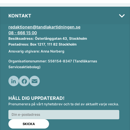
KONTAKT
redaktionen@tandlakartidningen.se
08 - 666 15 00
Besöksadress: Österlånggatan 43, Stockholm
Postadress: Box 1217, 111 82 Stockholm
Ansvarig utgivare: Anna Norberg
Organisationsnummer: 556154-8347 (Tandläkarnas
Serviceaktiebolag)
L
F
E
i
a
m
HÅLL DIG UPPDATERAD!
n
c
a
Prenumerera på vårt nyhetsbrev och ta del av aktuellt varje vecka.
k
e
i
e
b
l
d
o
I
o
n
k