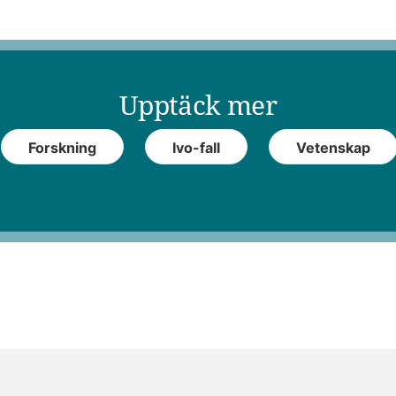
Upptäck mer
Forskning
Ivo-fall
Vetenskap