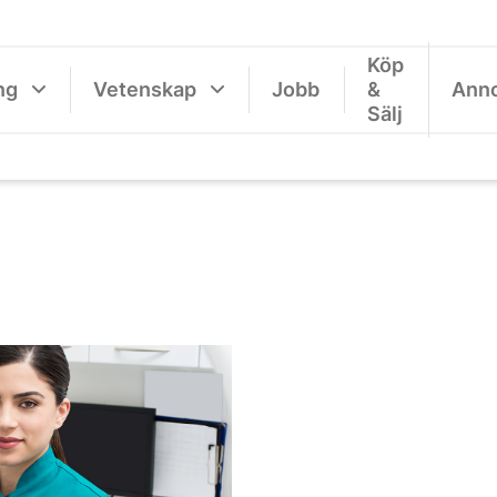
Köp
ng
Vetenskap
Jobb
&
Ann
Sälj