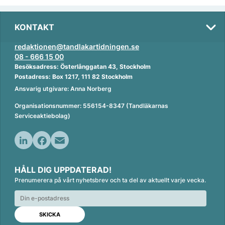
KONTAKT
redaktionen@tandlakartidningen.se
08 - 666 15 00
Besöksadress: Österlånggatan 43, Stockholm
Postadress: Box 1217, 111 82 Stockholm
Ansvarig utgivare: Anna Norberg
Organisationsnummer: 556154-8347 (Tandläkarnas
Serviceaktiebolag)
L
F
E
i
a
m
HÅLL DIG UPPDATERAD!
n
c
a
Prenumerera på vårt nyhetsbrev och ta del av aktuellt varje vecka.
k
e
i
e
b
l
d
o
I
o
n
k