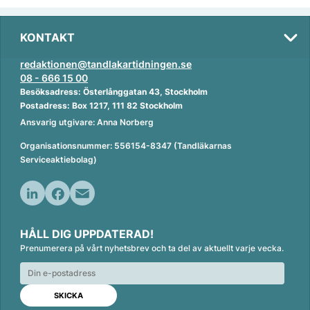
KONTAKT
redaktionen@tandlakartidningen.se
08 - 666 15 00
Besöksadress: Österlånggatan 43, Stockholm
Postadress: Box 1217, 111 82 Stockholm
Ansvarig utgivare: Anna Norberg
Organisationsnummer: 556154-8347 (Tandläkarnas
Serviceaktiebolag)
L
F
E
i
a
m
HÅLL DIG UPPDATERAD!
n
c
a
Prenumerera på vårt nyhetsbrev och ta del av aktuellt varje vecka.
k
e
i
e
b
l
d
o
I
o
n
k