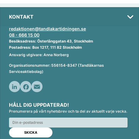
KONTAKT
redaktionen@tandlakartidningen.se
08 - 666 15 00
Besöksadress: Österlånggatan 43, Stockholm
Postadress: Box 1217, 111 82 Stockholm
Ansvarig utgivare: Anna Norberg
Organisationsnummer: 556154-8347 (Tandläkarnas
Serviceaktiebolag)
L
F
E
i
a
m
HÅLL DIG UPPDATERAD!
n
c
a
Prenumerera på vårt nyhetsbrev och ta del av aktuellt varje vecka.
k
e
i
e
b
l
d
o
I
o
n
k