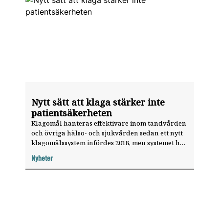
Nytt sätt att klaga stärker inte
patientsäkerheten
Klagomål hanteras effektivare inom tandvården
och övriga hälso- och sjukvården sedan ett nytt
klagomålssystem infördes 2018, men systemet har
inte stärkt patientsäkerheten. Det anser
Nyheter
Statskontoret, som har utvärderat reformen.