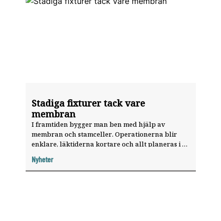
Stadiga fixturer tack vare
membran
I framtiden bygger man ben med hjälp av
membran och stamceller. Operationerna blir
enklare, läk­tiderna kortare och allt planeras i en
3D-modell. Men ännu befinner sig det mesta av
Nyheter
detta på ­forskningsstadiet.