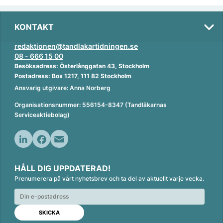
KONTAKT
redaktionen@tandlakartidningen.se
08 - 666 15 00
Besöksadress: Österlånggatan 43, Stockholm
Postadress: Box 1217, 111 82 Stockholm
Ansvarig utgivare: Anna Norberg
Organisationsnummer: 556154-8347 (Tandläkarnas
Serviceaktiebolag)
L
F
E
i
a
m
HÅLL DIG UPPDATERAD!
n
c
a
Prenumerera på vårt nyhetsbrev och ta del av aktuellt varje vecka.
k
e
i
e
b
l
d
o
I
o
n
k