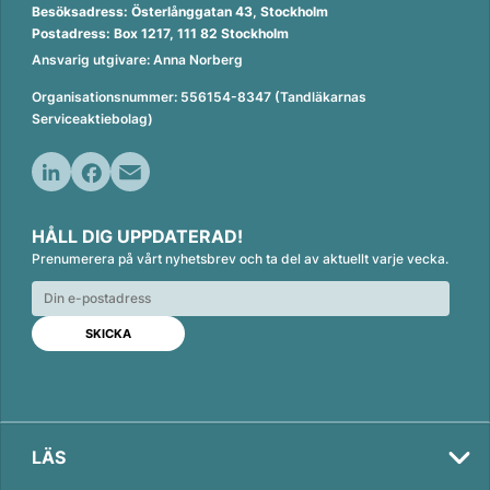
Besöksadress: Österlånggatan 43, Stockholm
Postadress: Box 1217, 111 82 Stockholm
Ansvarig utgivare: Anna Norberg
Organisationsnummer: 556154-8347 (Tandläkarnas
Serviceaktiebolag)
L
F
E
i
a
m
HÅLL DIG UPPDATERAD!
n
c
a
Prenumerera på vårt nyhetsbrev och ta del av aktuellt varje vecka.
k
e
i
e
b
l
d
o
I
o
n
k
LÄS