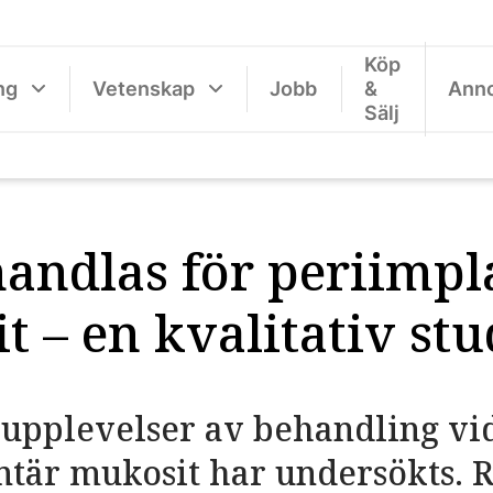
Köp
ng
Vetenskap
Jobb
&
Ann
Sälj
handlas för periimpl
 – en kvalitativ stu
 upplevelser av behandling vi
tär mukosit har undersökts. R