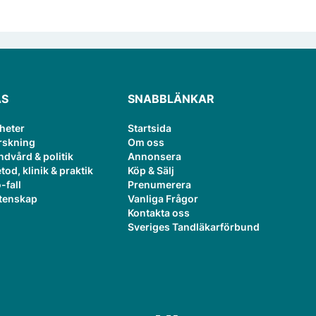
ÄS
SNABBLÄNKAR
heter
Startsida
rskning
Om oss
ndvård & politik
Annonsera
tod, klinik & praktik
Köp & Sälj
-fall
Prenumerera
tenskap
Vanliga Frågor
Kontakta oss
Sveriges Tandläkarförbund