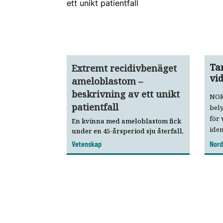
Ta
Extremt recidivbenäget
vi
ameloblastom –
beskrivning av ett unikt
NOR
patientfall
bely
för 
En kvinna med ameloblastom fick
iden
under en 45-årsperiod sju återfall,
Tan
trots upprepad kirurgisk
Vetenskap
Nord
behandling. Denna
juri
fallpresentation belyser bland
anm
annat allmäntandläkarens roll i
rela
tidig upptäckt och remittering.