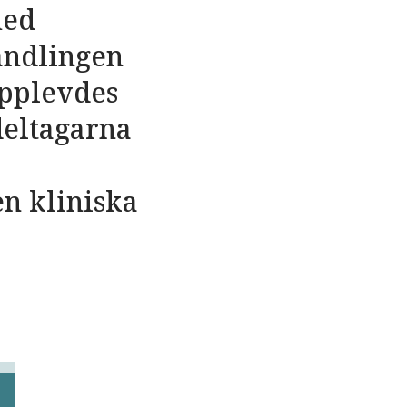
med
andlingen
upplevdes
deltagarna
n kliniska