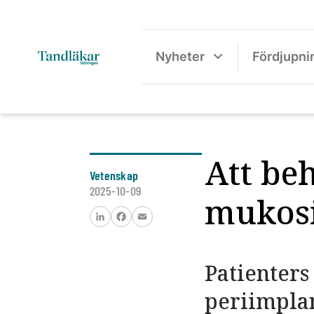
Nyheter
Fördjupni
Att be
Vetenskap
2025-10-09
mukosit
LinkedIn
Facebook
Email
Patienters
periimplan