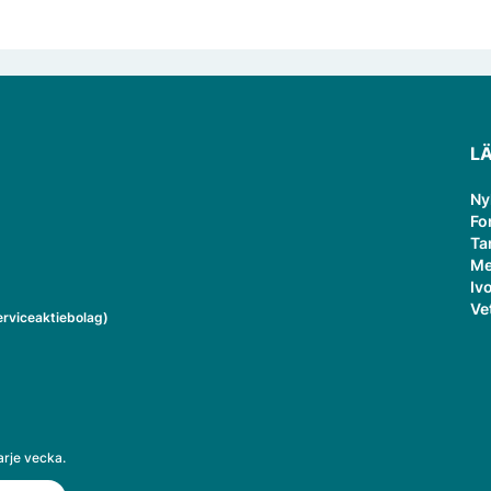
L
Ny
Fo
Ta
Me
Ivo
Ve
rviceaktiebolag)
arje vecka.