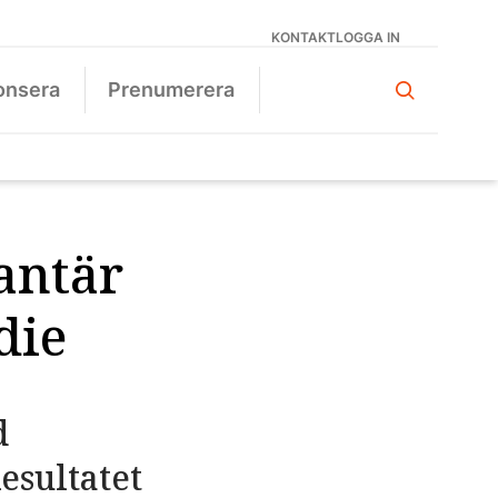
KONTAKT
LOGGA IN
onsera
Prenumerera
antär
die
d
esultatet