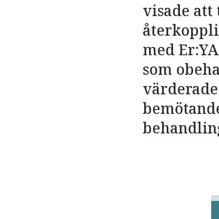
visade att
återkoppli
med Er:YAG
som obeha
värderade 
bemötande 
behandlin