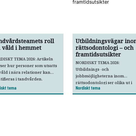
ndvårdsteamets roll
Utbildningsvägar in
d våld i hemmet
rättsodontologi – och
framtidsutsikter
DISKT TEMA 2026: Artikeln
NORDISKT TEMA 2026:
ser hur personer som utsatts
Utbildnings- och
våld i nära relationer kan
jobbmöjligheterna inom
tifieras i tandvården.
rättsodontologi ser olika ut i
dvårdspersonal har både en
iskt tema
Nordiskt tema
Norden. Även om antalet
disk och etisk skyldighet att
heltidsjobb är begränsat är
äla misstankar om våld i nära
utbildning avgörande för att
tioner.
stödja katastrofberedskap oc
rättsliga processer.