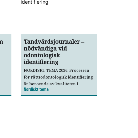
om
Tandvårdsjournaler –
nödvändiga vid
odontologisk
identifiering
NORDISKT TEMA 2026: Processen
för rättsodontologisk identifiering
är beroende av kvaliteten i
Nordiskt tema
tandvårdsjournalerna. De
nordiska länderna tillämpar
liknande lagar för dessa, vilket
h
underlättar samarbetet.