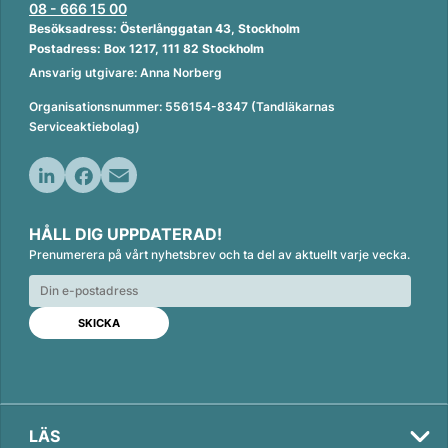
08 - 666 15 00
Besöksadress: Österlånggatan 43, Stockholm
Postadress: Box 1217, 111 82 Stockholm
Ansvarig utgivare: Anna Norberg
Organisationsnummer: 556154-8347 (Tandläkarnas
Serviceaktiebolag)
L
F
E
i
a
m
HÅLL DIG UPPDATERAD!
n
c
a
Prenumerera på vårt nyhetsbrev och ta del av aktuellt varje vecka.
k
e
i
e
b
l
d
o
I
o
n
k
LÄS