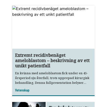
Extremt recidivbenäget
ameloblastom – beskrivning av ett
unikt patientfall
En kvinna med ameloblastom fick under en 45-
årsperiod sju återfall, trots upprepad kirurgisk
behandling. Denna fallpresentation belyser
bland annat allmäntandläkarens roll i tidig
Vetenskap
upptäckt och remittering.