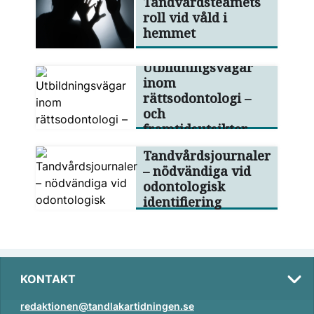
Tandvårdsteamets
roll vid våld i
hemmet
Utbildningsvägar
inom
rättsodontologi –
och
framtidsutsikter
Tandvårdsjournaler
– nödvändiga vid
odontologisk
identifiering
KONTAKT
redaktionen@tandlakartidningen.se