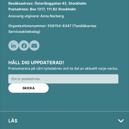
Besöksadress: Österlånggatan 43, Stockholm
Postadress: Box 1217, 111 82 Stockholm
Ansvarig utgivare: Anna Norberg
Organisationsnummer: 556154-8347 (Tandläkarnas
Serviceaktiebolag)
L
F
E
i
a
m
HÅLL DIG UPPDATERAD!
n
c
a
Prenumerera på vårt nyhetsbrev och ta del av aktuellt varje vecka.
k
e
i
e
b
l
d
o
I
o
n
k
LÄS